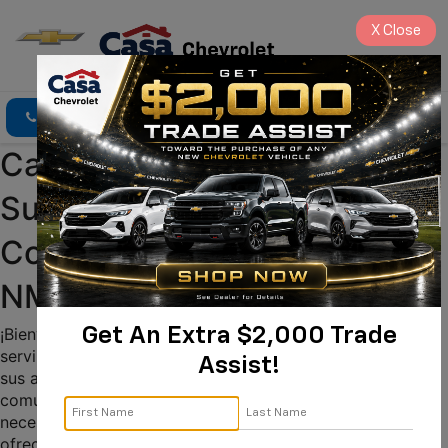
X
Close
Click To Call
Directions
Search
Casa Chevrolet en Español: 
Su Concesionario de 
Confianza en Alamogordo, 
NM!
¡Bienvenido a Casa Chevrolet! Estamos orgullosos de 
Get An Extra $2,000 Trade
servir a la comunidad de habla hispana en Alamogordo y 
Assist!
sus alrededores. Entendemos la importancia de una 
comunicación clara y un servicio adaptado a sus 
necesidades. Por eso, nuestro equipo está aquí para 
ofrecerle una experiencia de compra de vehículos 