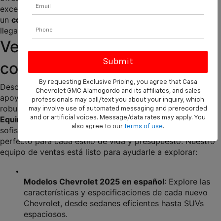
excepcional, completamente en español. Si busca 
un 
concesionario Chevrolet en español cerca de mí
, ha 
llegado al lugar correcto.
Vehículos Nuevos Chevrolet 
con Asistencia en Español
By requesting Exclusive Pricing, you agree that Casa
Descubra la última línea de vehículos Chevrolet, con el 
Chevrolet GMC Alamogordo and its affiliates, and sales
apoyo de nuestro personal bilingüe. Desde el 
professionals may call/text you about your inquiry, which
robusto 
Chevrolet Silverado
 y la versátil 
Chevrolet 
may involve use of automated messaging and prerecorded
Equinox
, hasta el potente 
Chevrolet Sierra
 y el 
and or artificial voices. Message/data rates may apply. You
also agree to our
terms of use
.
sofisticado 
Chevrolet Acadia
, tenemos el vehículo 
perfecto para cada estilo de vida y presupuesto. Nuestro 
equipo de ventas está listo para ayudarle a explorar:
Modelos Chevrolet 2025 en español
: Explore las 
características y especificaciones de cada nuevo 
Chevrolet, desde sedanes eficientes hasta SUVs 
espaciosos.